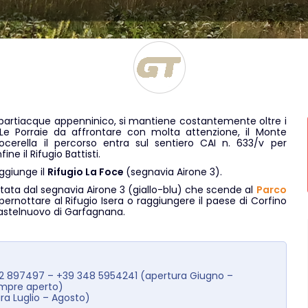
spartiacque appenninico, si mantiene costantemente oltre i
Le Porraie da affrontare con molta attenzione, il Monte
cerella il percorso entra sul sentiero
CAI
n. 633/v per
ne il Rifugio Battisti.
aggiunge il
Rifugio La Foce
(segnavia Airone 3).
ntata dal segnavia Airone 3 (giallo-blu) che scende al
Parco
pernottare al Rifugio Isera o raggiungere il paese di Corfino
 Castelnuovo di Garfagnana.
22 897497 – +39 348 5954241 (apertura Giugno –
empre aperto)
a Luglio – Agosto)