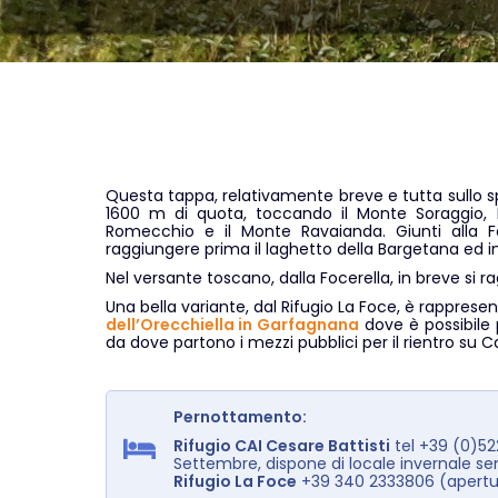
Questa tappa, relativamente breve e tutta sullo 
1600 m di quota, toccando il Monte Soraggio, 
Romecchio e il Monte Ravaianda. Giunti alla Fo
raggiungere prima il laghetto della Bargetana ed infi
Nel versante toscano, dalla Focerella, in breve si r
Una bella variante, dal Rifugio La Foce, è rapprese
dell’Orecchiella in Garfagnana
dove è possibile 
da dove partono i mezzi pubblici per il rientro su
Pernottamento:
Rifugio CAI Cesare Battisti
tel +39 (0)5
Settembre, dispone di locale invernale s
Rifugio La Foce
+39 340 2333806 (apertur