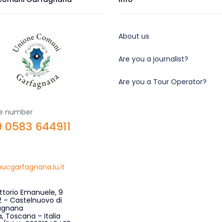
About us
Are you a journalist?
Are you a Tour Operator?
e number
 0583 644911
ucgarfagnana.lu.it
ittorio Emanuele, 9
 – Castelnuovo di
agnana
, Toscana – Italia