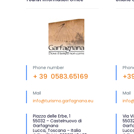
Phone number
Phon
+ 39 0583.65169
+39
Mail
Mail
info@turismo.garfagnana.eu
info@
Piazza delle Erbe, 1
Via V
55032 – Castelnuovo di
55032
Garfagnana
Garf
Lucca, Toscana – Italia
Lucca