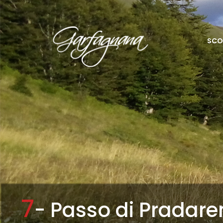
SCO
7
- Passo di Pradaren