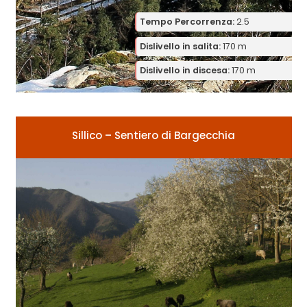
Tempo Percorrenza:
2.5
Dislivello in salita:
170 m
Dislivello in discesa:
170 m
Sillico – Sentiero di Bargecchia