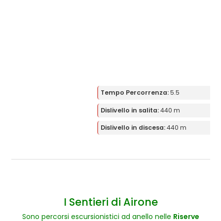
Tempo Percorrenza:
5.5
Dislivello in salita:
440 m
Dislivello in discesa:
440 m
I Sentieri di Airone
Sono percorsi escursionistici ad anello nelle
Riserve