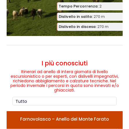
Tempo Percorrenza:
2
Dislivello in salita:
270 m
Dislivello in discesa:
270 m
I più conosciuti
Itinerari ad anello di intera giornata di livello
escursionistico o per esperti, con dislivelli impegnativi,
richiedono abbigliamento e calzature tecniche. Nel
periodo invernale i percorsi in quota sono innevati e/o
ghiacciati.
Fornovolasco – Anello del Monte Forato