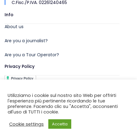
C.Fisc./P.IVA. 02261240465
Info
About us
Are you a journalist?
Are you a Tour Operator?
Privacy Policy
Utilizziamo i cookie sul nostro sito Web per offrirti
l'esperienza più pertinente ricordando le tue
preferenze. Facendo clic su "Accetta", acconsenti
all'uso di TUTTI i cookie.
Copyright © 2026 by
Unione Comuni Garfagnana
Cookie settings
Accetta
Developed by
Centro Computer