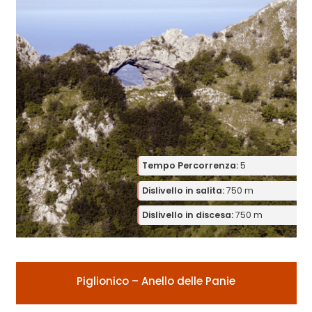
Tempo Percorrenza:
5
Dislivello in salita:
750 m
Dislivello in discesa:
750 m
Piglionico – Anello delle Panie