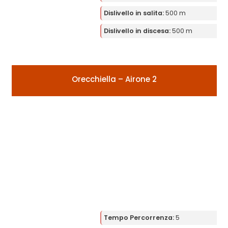
Dislivello in salita:
500 m
Dislivello in discesa:
500 m
Orecchiella – Airone 2
Tempo Percorrenza:
5