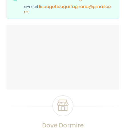
e-mail
lineagoticagarfagnana@gmail.co
m
Dove Dormire