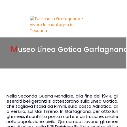
IT
M
useo Linea Gotica Garfagnan
Nella Seconda Guerra Mondiale, alla fine del 1944, gli
eserciti belligeranti si attestarono sulla Linea Gotica,
che tagliava l’Italia da Rimini, sulla costa Adriatica, all
a Versilia, sul Mar Tirreno. In Garfagnana, per otto lun
ghi mesi, il conflitto portò morte e distruzione, anche
nella popolazione civile. Qui combattevano gli ameri
cani di colore della 92° Divisione Buffalo, contro gli Ita