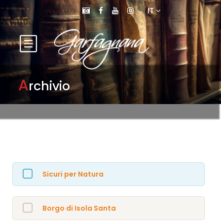
IT
A
rchivio
Sicuri per Natura
Borgo di Isola Santa