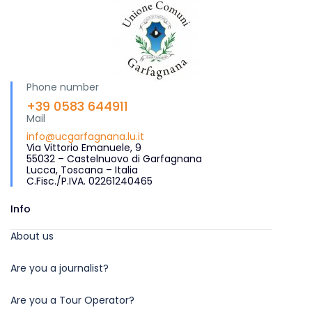
Phone number
+39 0583 644911
Mail
info@ucgarfagnana.lu.it
Via Vittorio Emanuele, 9
55032 – Castelnuovo di Garfagnana
Lucca, Toscana – Italia
C.Fisc./P.IVA. 02261240465
Info
About us
Are you a journalist?
Are you a Tour Operator?