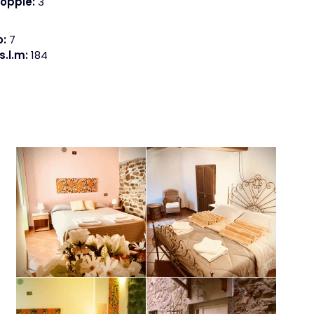
oppie:
3
o:
7
s.l.m:
184