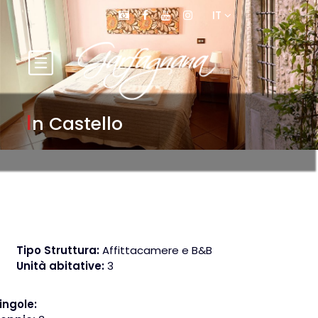
IT
I
n Castello
Tipo Struttura:
Affittacamere e B&B
Unità abitative:
3
ngole: