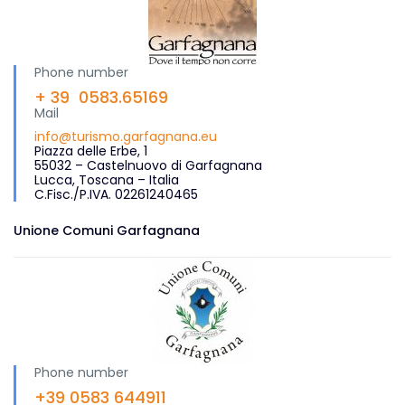
Phone number
+ 39 0583.65169
Mail
info@turismo.garfagnana.eu
Partenza:
Piazza al Serchio
Piazza delle Erbe, 1
55032 – Castelnuovo di Garfagnana
Lucca, Toscana – Italia
C.Fisc./P.IVA. 02261240465
Km:
37
Unione Comuni Garfagnana
Dislivello:
864 m
Quota Massima:
1260 m
Phone number
+39 0583 644911
Periodo Consigliato:
Aprile – Ottobre