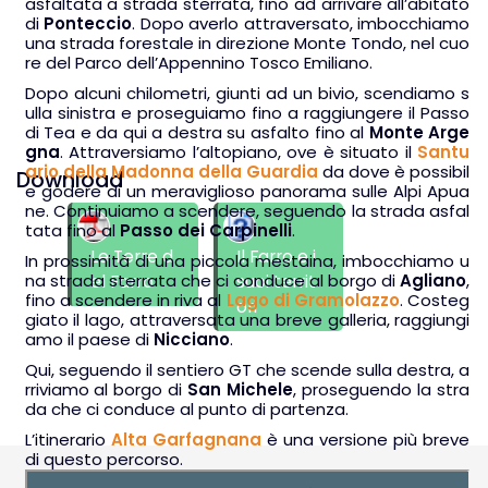
asfaltata a strada sterrata, fino ad arrivare all’abitato
di
Ponteccio
. Dopo averlo attraversato, imbocchiamo
una strada forestale in direzione Monte Tondo, nel cuo
re del Parco dell’Appennino Tosco Emiliano.
Dopo alcuni chilometri, giunti ad un bivio, scendiamo s
ulla sinistra e proseguiamo fino a raggiungere il Passo
di Tea e da qui a destra su asfalto fino al
Monte Arge
gna
. Attraversiamo l’altopiano, ove è situato il
Santu
ario della Madonna della Guardia
da dove è possibil
Download
e godere di un meraviglioso panorama sulle Alpi Apua
ne. Continuiamo a scendere, seguendo la strada asfal
tata fino al
Passo dei Carpinelli
.
Le Terre d
Il Farro e i
In prossimità di una piccola mestaina, imbocchiamo u
na strada sterrata che ci conduce al borgo di
el Farro
suoi territ
Agliano
,
fino a scendere in riva al
Lago di Gramolazzo
. Costeg
ori
giato il lago, attraversata una breve galleria, raggiungi
amo il paese di
Nicciano
.
Qui, seguendo il sentiero
GT
che scende sulla destra, a
rriviamo al borgo di
San Michele
, proseguendo la stra
da che ci conduce al punto di partenza.
L’itinerario
Alta Garfagnana
è una versione più breve
di questo percorso.