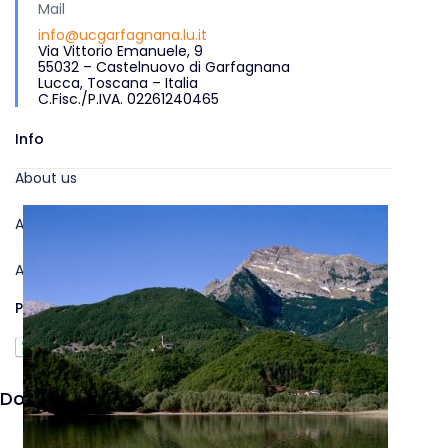
Mail
info@ucgarfagnana.lu.it
Via Vittorio Emanuele, 9
55032 – Castelnuovo di Garfagnana
Lucca, Toscana – Italia
Cerchi una guida?
C.Fisc./P.IVA. 02261240465
Info
Cerchi una bici a noleggio?
About us
Are you a journalist?
Are you a Tour Operator?
Privacy Policy
Download