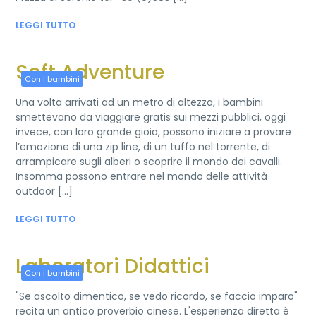
LEGGI TUTTO
Soft Adventure
Con i bambini
Una volta arrivati ad un metro di altezza, i bambini
smettevano da viaggiare gratis sui mezzi pubblici, oggi
invece, con loro grande gioia, possono iniziare a provare
l’emozione di una zip line, di un tuffo nel torrente, di
arrampicare sugli alberi o scoprire il mondo dei cavalli.
Insomma possono entrare nel mondo delle attività
outdoor [...]
LEGGI TUTTO
Laboratori Didattici
Con i bambini
"Se ascolto dimentico, se vedo ricordo, se faccio imparo"
recita un antico proverbio cinese. L'esperienza diretta è