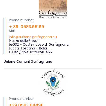
Phone number
+ 39 0583.65169
Mail
info@turismo.garfagnana.eu
Piazza delle Erbe, 1
55032 – Castelnuovo di Garfagnana
Lucca, Toscana – Italia
C.Fisc./P.IVA. 02261240465
Unione Comuni Garfagnana
Phone number
+39 0583 644911