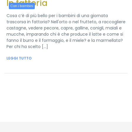
In fattoria
Con i bambini
Cosa c’è di più bello per i bambini di una giornata
trascorsa in fattoria? Nell'orto o nel frutteto, a raccogliere
castagne, vedere pecore, capre, galline, conigli, maiali e
mucche, imparando chi è che produce il latte e come si
fanno il burro e il formaggio, e il miele? e la marmellata?
Per chi ha scelto [...]
LEGGI TUTTO