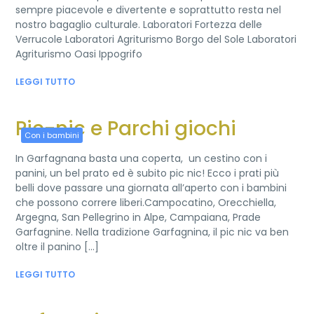
sempre piacevole e divertente e soprattutto resta nel
nostro bagaglio culturale. Laboratori Fortezza delle
Verrucole Laboratori Agriturismo Borgo del Sole Laboratori
Agriturismo Oasi Ippogrifo
LEGGI TUTTO
Pic-nic e Parchi giochi
Con i bambini
In Garfagnana basta una coperta, un cestino con i
panini, un bel prato ed è subito pic nic! Ecco i prati più
belli dove passare una giornata all’aperto con i bambini
che possono correre liberi.Campocatino, Orecchiella,
Argegna, San Pellegrino in Alpe, Campaiana, Prade
Garfagnine. Nella tradizione Garfagnina, il pic nic va ben
oltre il panino [...]
LEGGI TUTTO