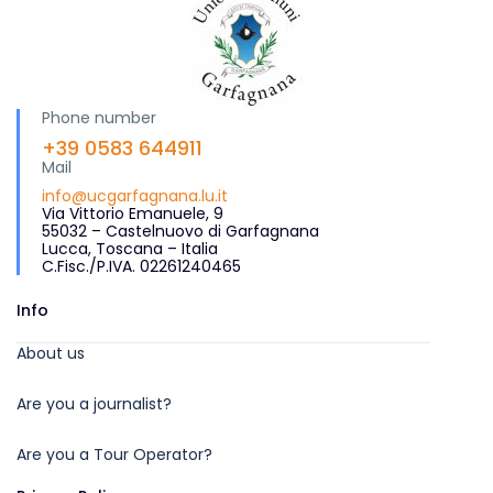
Phone number
+39 0583 644911
Mail
info@ucgarfagnana.lu.it
Via Vittorio Emanuele, 9
55032 – Castelnuovo di Garfagnana
Lucca, Toscana – Italia
C.Fisc./P.IVA. 02261240465
Info
About us
Are you a journalist?
Are you a Tour Operator?