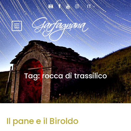
IT
Tag:
rocca di trassilico
Il pane e il Biroldo