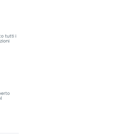
 tutti i
zioni
perto
l