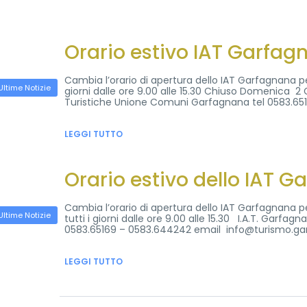
Orario estivo IAT Garfag
Cambia l’orario di apertura dello IAT Garfagnana per 
Ultime Notizie
giorni dalle ore 9.00 alle 15.30 Chiuso Domenica 2
Turistiche Unione Comuni Garfagnana tel 0583.6
LEGGI TUTTO
Orario estivo dello IAT 
Cambia l’orario di apertura dello IAT Garfagnana per 
Ultime Notizie
tutti i giorni dalle ore 9.00 alle 15.30 I.A.T. Garf
0583.65169 – 0583.644242 email info@turismo.ga
LEGGI TUTTO