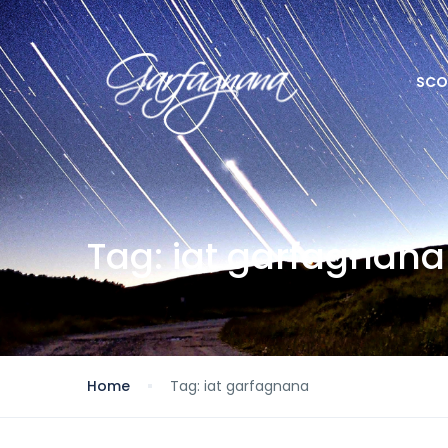
SCO
Tag:
iat garfagnana
Home
Tag:
iat garfagnana