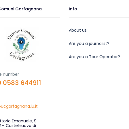
Comuni Garfagnana
Info
About us
Are you a journalist?
Are you a Tour Operator?
e number
 0583 644911
ucgarfagnana.lu.it
ittorio Emanuele, 9
 – Castelnuovo di