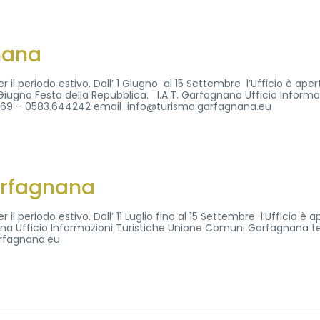
nana
il periodo estivo. Dall’ 1 Giugno al 15 Settembre l’Ufficio è aperto
 Giugno Festa della Repubblica. I.A.T. Garfagnana Ufficio Informa
5169 – 0583.644242 email info@turismo.garfagnana.eu
Garfagnana
il periodo estivo. Dall’ 11 Luglio fino al 15 Settembre l’Ufficio è a
agnana Ufficio Informazioni Turistiche Unione Comuni Garfagnana te
rfagnana.eu