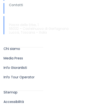
Contatti
info@turismo.garfagnana.eu
Informazioni e Accoglienza Turistica
Piazza delle Erbe, 1
55032 – Castelnuovo di Garfagnana
Lucca, Toscana – Italia
Info
Chi siamo
Media Press
Info Gioranlisti
Info Tour Operator
Aiuti sul sito
Sitemap
Accessibilità