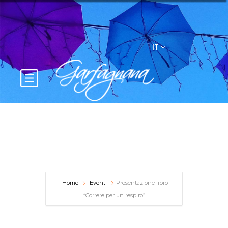
IT
Home
Eventi
Presentazione libro
“Correre per un respiro”