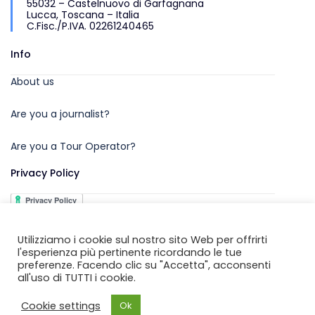
55032 – Castelnuovo di Garfagnana
Lucca, Toscana – Italia
C.Fisc./P.IVA. 02261240465
Info
About us
Are you a journalist?
Are you a Tour Operator?
Privacy Policy
Utilizziamo i cookie sul nostro sito Web per offrirti
l'esperienza più pertinente ricordando le tue
preferenze. Facendo clic su "Accetta", acconsenti
all'uso di TUTTI i cookie.
Copyright © 2026 by
Unione Comuni Garfagnana
Cookie settings
Ok
Developed by
Centro Computer