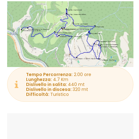
Tempo Percorrenza:
2.00 ore
Lunghezza:
4.7 Km
Dislivello in salita:
440 mt
Dislivello in discesa:
320 mt
Difficoltà:
Turistico