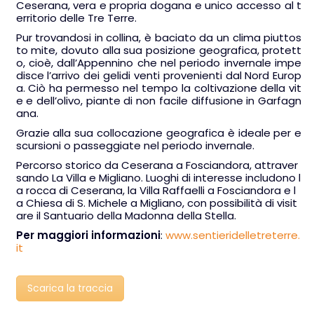
Ceserana, vera e propria dogana e unico accesso al t
erritorio delle Tre Terre.
Pur trovandosi in collina, è baciato da un clima piuttos
to mite, dovuto alla sua posizione geografica, protett
o, cioè, dall’Appennino che nel periodo invernale impe
disce l’arrivo dei gelidi venti provenienti dal Nord Europ
a. Ciò ha permesso nel tempo la coltivazione della vit
e e dell’olivo, piante di non facile diffusione in Garfagn
ana.
Grazie alla sua collocazione geografica è ideale per e
scursioni o passeggiate nel periodo invernale.
Percorso storico da Ceserana a Fosciandora, attraver
sando La Villa e Migliano. Luoghi di interesse includono l
a rocca di Ceserana, la Villa Raffaelli a Fosciandora e l
a Chiesa di S. Michele a Migliano, con possibilità di visit
are il Santuario della Madonna della Stella.
Per maggiori informazioni
:
www.sentieridelletreterre.
it
Scarica la traccia