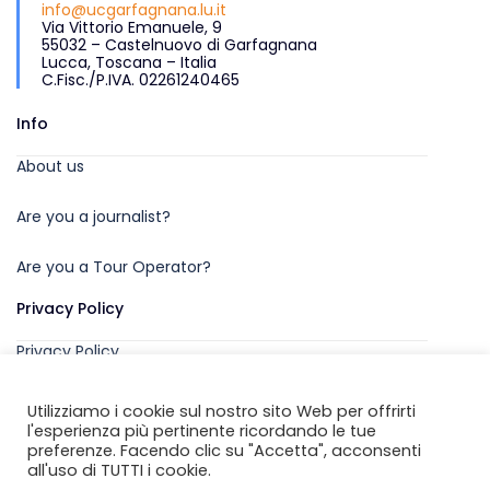
info@ucgarfagnana.lu.it
Via Vittorio Emanuele, 9
55032 – Castelnuovo di Garfagnana
Lucca, Toscana – Italia
C.Fisc./P.IVA. 02261240465
Info
About us
Are you a journalist?
Are you a Tour Operator?
Privacy Policy
Privacy Policy
Utilizziamo i cookie sul nostro sito Web per offrirti
l'esperienza più pertinente ricordando le tue
preferenze. Facendo clic su "Accetta", acconsenti
all'uso di TUTTI i cookie.
Copyright © 2026 by
Unione Comuni Garfagnana