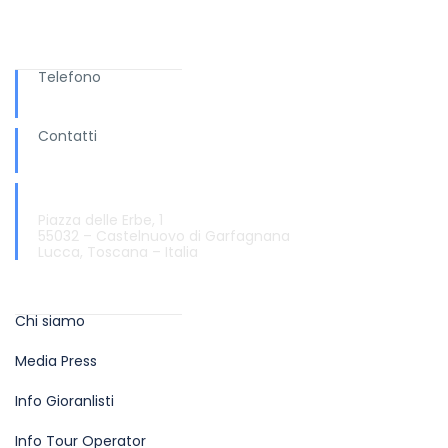
Ti serve aiuto?
Telefono
+ 039 0583.65169
Contatti
info@turismo.garfagnana.eu
Informazioni e Accoglienza Turistica
Piazza delle Erbe, 1
55032 – Castelnuovo di Garfagnana
Lucca, Toscana – Italia
Info
Chi siamo
Media Press
Info Gioranlisti
Info Tour Operator