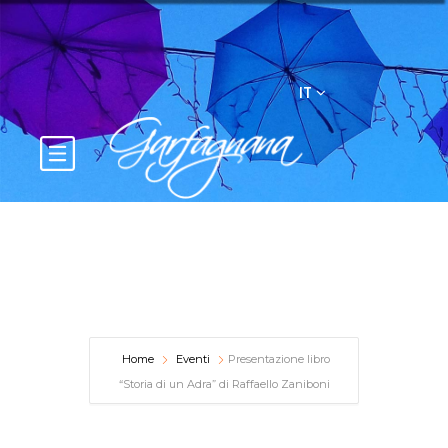
IT
Home
Eventi
Presentazione libro
“Storia di un Adra” di Raffaello Zaniboni