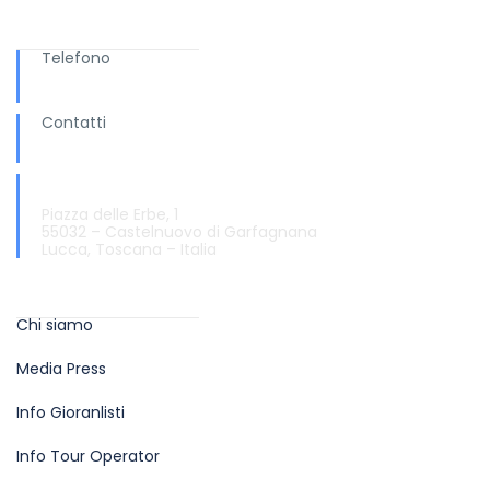
Ti serve aiuto?
Telefono
+ 039 0583.65169
Contatti
info@turismo.garfagnana.eu
Informazioni e Accoglienza Turistica
Piazza delle Erbe, 1
55032 – Castelnuovo di Garfagnana
Lucca, Toscana – Italia
Info
Chi siamo
Media Press
Info Gioranlisti
Info Tour Operator
Aiuti sul sito