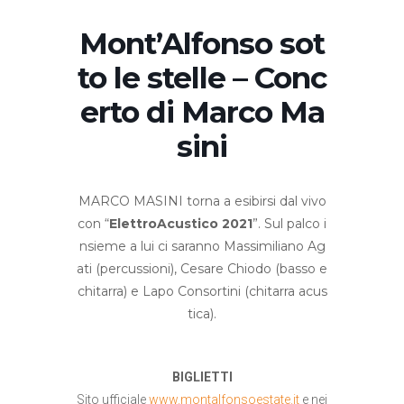
Mont’Alfonso sot
to le stelle – Conc
erto di Marco Ma
sini
MARCO MASINI torna a esibirsi dal vivo
con “
ElettroAcustico 2021
”. Sul palco i
nsieme a lui ci saranno Massimiliano Ag
ati (percussioni), Cesare Chiodo (basso e
chitarra) e Lapo Consortini (chitarra acus
tica).
BIGLIETTI
Sito ufficiale
www.montalfonsoestate.it
e nei