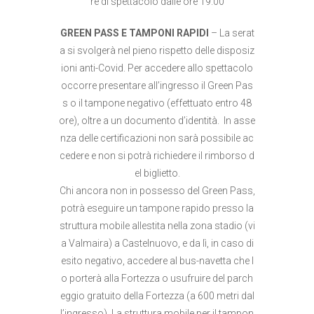
re di spettacolo dalle ore 19.00
GREEN PASS E TAMPONI RAPIDI
– La serat
a si svolgerà nel pieno rispetto delle disposiz
ioni anti-Covid. Per accedere allo spettacolo
occorre presentare all’ingresso il Green Pas
s o il tampone negativo (effettuato entro 48
ore), oltre a un documento d’identità. In asse
nza delle certificazioni non sarà possibile ac
cedere e non si potrà richiedere il rimborso d
el biglietto.
Chi ancora non in possesso del Green Pass,
potrà eseguire un tampone rapido presso la
struttura mobile allestita nella zona stadio (vi
a Valmaira) a Castelnuovo, e da lì, in caso di
esito negativo, accedere al bus-navetta che l
o porterà alla Fortezza o usufruire del parch
eggio gratuito della Fortezza (a 600 metri dal
l’ingresso). La struttura mobile per il tampon