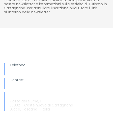
Il tuo indirizzo e-mail viene utilizzato solo per inviarti la
nostra newsletter e informazioni sulle attività di Turismo in
Garfagnana. Per annullare l'iscrizione puoi usare il link
all'interno nella newsletter.
Ti serve aiuto?
Telefono
+ 039 0583.65169
Contatti
info@turismo.garfagnana.eu
Informazioni e Accoglienza Turistica
Piazza delle Erbe, 1
55032 – Castelnuovo di Garfagnana
Lucca, Toscana – Italia