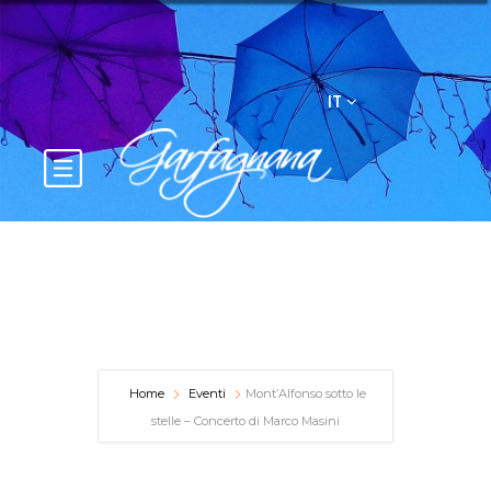
IT
Home
Eventi
Mont’Alfonso sotto le
stelle – Concerto di Marco Masini