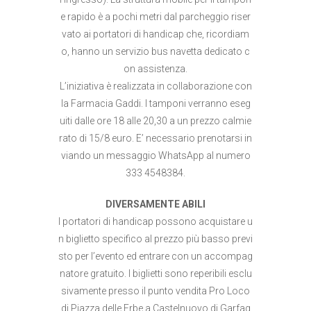
e rapido è a pochi metri dal parcheggio riser
vato ai portatori di handicap che, ricordiam
o, hanno un servizio bus navetta dedicato c
on assistenza.
L’iniziativa è realizzata in collaborazione con
la Farmacia Gaddi. I tamponi verranno eseg
uiti dalle ore 18 alle 20,30 a un prezzo calmie
rato di 15/8 euro. E’ necessario prenotarsi in
viando un messaggio WhatsApp al numero
333 4548384.
DIVERSAMENTE ABILI
I portatori di handicap possono acquistare u
n biglietto specifico al prezzo più basso previ
sto per l’evento ed entrare con un accompag
natore gratuito. I biglietti sono reperibili esclu
sivamente presso il punto vendita Pro Loco
di Piazza delle Erbe a Castelnuovo di Garfag