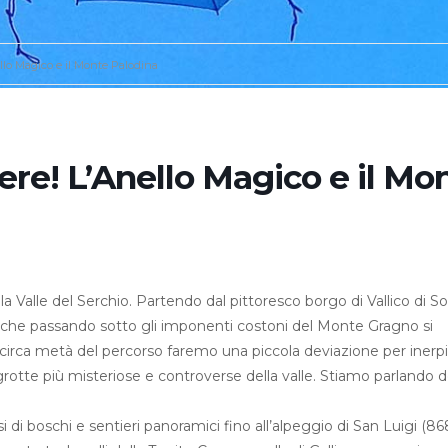
ello Magico e il Monte Palodina
ere! L’Anello Magico e il Mo
della Valle del Serchio. Partendo dal pittoresco borgo di Vallico di S
e che passando sotto gli imponenti costoni del Monte Gragno si
circa metà del percorso faremo una piccola deviazione per inerpi
grotte più misteriose e controverse della valle. Stiamo parlando d
 di boschi e sentieri panoramici fino all’alpeggio di San Luigi (868