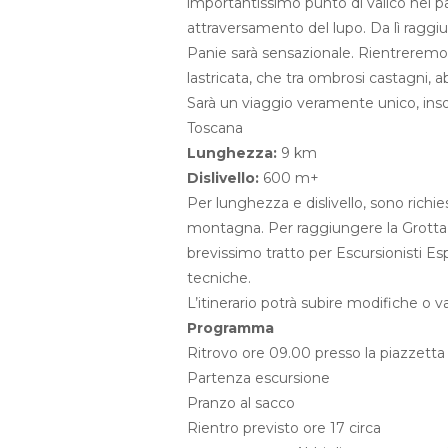
importantissimo punto di valico nel pas
attraversamento del lupo. Da lì ragg
Panie sarà sensazionale. Rientreremo a
lastricata, che tra ombrosi castagni, ab
Sarà un viaggio veramente unico, insol
Toscana
Lunghezza:
9 km
Dislivello:
600 m+
Per lunghezza e dislivello, sono rich
montagna. Per raggiungere la Grotta 
brevissimo tratto per Escursionisti E
tecniche.
L’itinerario potrà subire modifiche o v
Programma
Ritrovo ore 09.00 presso la piazzetta d
Partenza escursione
Pranzo al sacco
Rientro previsto ore 17 circa