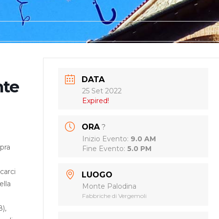
DATA
nte
25 Set 2022
Expired!
ORA
?
Inizio Evento:
9.0 AM
opra
Fine Evento:
5.0 PM
carci
LUOGO
ella
Monte Palodina
Fabbriche di Vergemoli
),