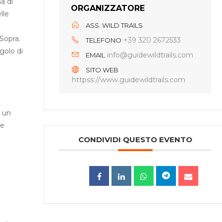
a di
ORGANIZZATORE
lle
ASS. WILD TRAILS
 Sopra.
+39 320 2672533
TELEFONO
golo di
info@guidewildtrails.com
EMAIL
SITO WEB
httpss://www.guidewildtrails.com
n un
he
CONDIVIDI QUESTO EVENTO