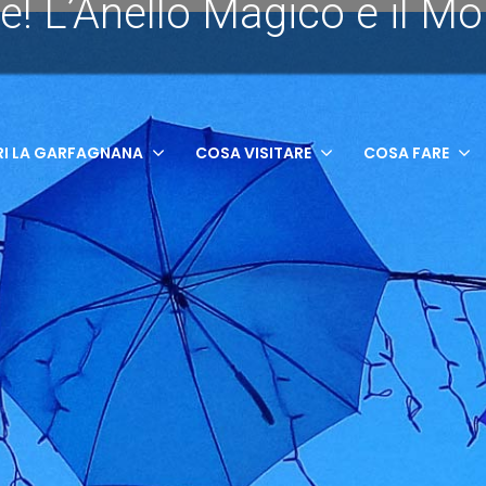
re! L’Anello Magico e il M
I LA GARFAGNANA
COSA VISITARE
COSA FARE