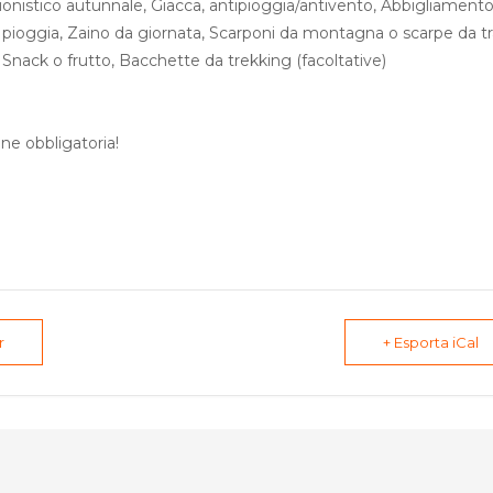
nistico autunnale, Giacca, antipioggia/antivento, Abbigliamento
di pioggia, Zaino da giornata, Scarponi da montagna o scarpe da tra
 Snack o frutto, Bacchette da trekking (facoltative)
ne obbligatoria!
r
+ Esporta iCal