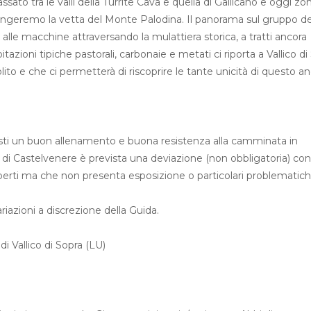
sato tra le valli della Turrite Cava e quella di Gallicano e oggi zon
iungeremo la vetta del Monte Palodina. Il panorama sul gruppo de
lle macchine attraversando la mulattiera storica, a tratti ancora
itazioni tipiche pastorali, carbonaie e metati ci riporta a Vallico di
ito e che ci permetterà di riscoprire le tante unicità di questo an
iesti un buon allenamento e buona resistenza alla camminata in
di Castelvenere è prevista una deviazione (non obbligatoria) co
sperti ma che non presenta esposizione o particolari problematic
ariazioni a discrezione della Guida.
i Vallico di Sopra (LU)