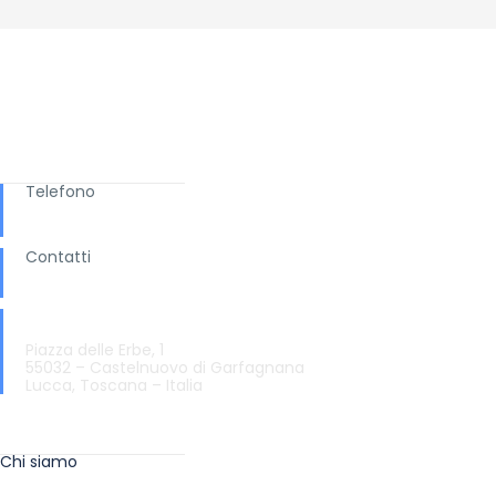
Ti serve aiuto?
Telefono
+ 039 0583.65169
Contatti
info@turismo.garfagnana.eu
Informazioni e Accoglienza Turistica
Piazza delle Erbe, 1
55032 – Castelnuovo di Garfagnana
Lucca, Toscana – Italia
Info
Chi siamo