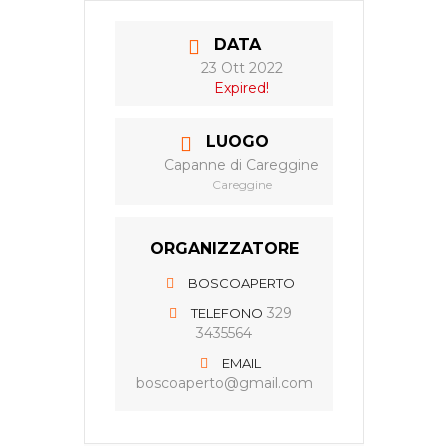
DATA
23 Ott 2022
Expired!
LUOGO
Capanne di Careggine
Careggine
ORGANIZZATORE
BOSCOAPERTO
329
TELEFONO
3435564
EMAIL
boscoaperto@gmail.com