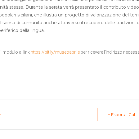
tà stesse. Durante la serata verrà presentato il contributo video
polari siciliani, che illustra un progetto di valorizzazione del terri
e il senso di comunità anche attraverso il recupero delle tradizioni 
riferico della lingua.
il modulo al link
https://bit.ly/museoaprile
per ricevere l’indirizzo necessa
r
+ Esporta iCal