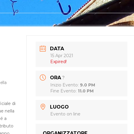
DATA
15 Apr 2021
Expired!
ORA
?
ella
Inizio Evento:
9.0 PM
Fine Evento:
11.0 PM
ciale di
LUOGO
e nella
Evento on line
né a
tributo
ORGANIZZATORE
danno