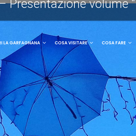
 – Presentazione volume “
I LA GARFAGNANA
COSA VISITARE
COSA FARE