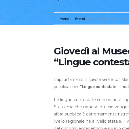
Home
Eventi
Giovedì al Museo – Prese
Giovedì al Muse
“Lingue contest
L’appuntamento di questa sera è con Mar
pubblicazione
“Lingue contestate: il mu
Le lingue contestate sono varietà ling
Stato, ma che nonostante ciò vengono 
sfera pubblica è estremamente ristre
livello regionale né a livello statale. 
del discorso accademico e il ruolo che