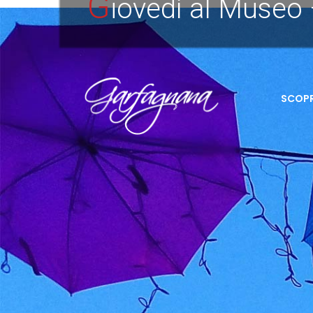
G
iovedì al Museo
SCOPR