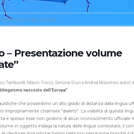
ntazione volume “Lingue contestate”
o – Presentazione volume
ate”
co Tamburelli, Mauro Tosco, Simona Scuri e Andrea Musumeci autori d
ltilinguismo nascosto dell’Europa”
uistiche che possiedono un alto grado di distanza dalla lingua uffi
impropriamente chiamate “dialetti”. La visibilità di queste lingu
tta e spesso esse non godono di alcun riconoscimento ufficiale 
Il volume in oggetto indaga la natura delle lingue contestate, il con
 le ideologie linguistiche hanno nella loro percezione nonché il 