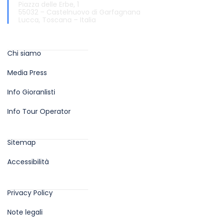
Piazza delle Erbe, 1
55032 – Castelnuovo di Garfagnana
Lucca, Toscana – Italia
Info
Chi siamo
Media Press
Info Gioranlisti
Info Tour Operator
Aiuti sul sito
Sitemap
Accessibilità
Privacy Policy
Privacy Policy
Note legali