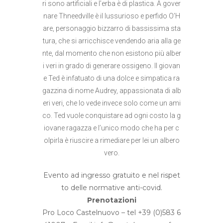
ri sono artificiali e l’erba è di plastica. A gover
nare Thneedville è il lussurioso e perfido O’H
are, personaggio bizzarro di bassissima sta
tura, che si arricchisce vendendo aria alla ge
nte, dal momento che non esistono più alber
i veri in grado di generare ossigeno. Il giovan
e Ted è infatuato di una dolce e simpatica ra
gazzina di nome Audrey, appassionata di alb
eri veri, che lo vede invece solo come un ami
co. Ted vuole conquistare ad ogni costo la g
iovane ragazza e l’unico modo che ha per c
olpirla è riuscire a rimediare per lei un albero
vero.
Evento ad ingresso gratuito e nel rispet
to delle normative anti-covid.
Prenotazioni
Pro Loco Castelnuovo – tel +39 (0)583 6