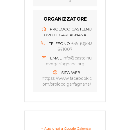
a
ORGANIZZATORE
PROLOCO CASTELNU
OVO DI GARFAGNANA
+39 (0)583
TELEFONO
641007
info@castelnu
EMAIL
ovogarfagnana.org
SITO WEB
httpss://www.facebook.c
om/proloco.garfagnana/
+ Aggiungi a Google Calendar