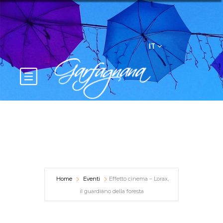
IT
Home
Eventi
Effetto cinema – Lorax,
il guardiano della foresta