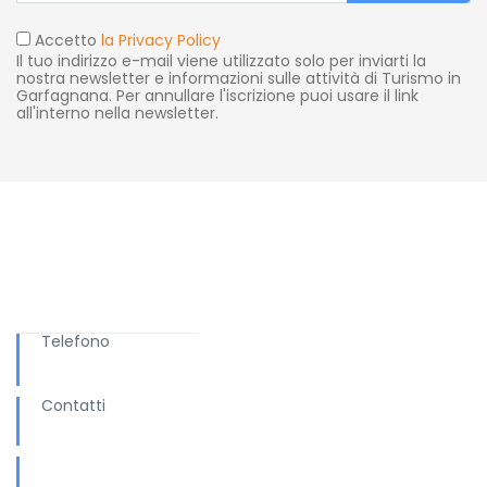
Accetto
la Privacy Policy
Il tuo indirizzo e-mail viene utilizzato solo per inviarti la
nostra newsletter e informazioni sulle attività di Turismo in
Garfagnana. Per annullare l'iscrizione puoi usare il link
all'interno nella newsletter.
Ti serve aiuto?
Telefono
+ 039 0583.65169
Contatti
info@turismo.garfagnana.eu
Informazioni e Accoglienza Turistica