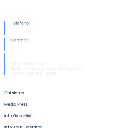
Ti serve aiuto?
Telefono
+ 039 0583.65169
Contatti
info@turismo.garfagnana.eu
Informazioni e Accoglienza Turistica
Piazza delle Erbe, 1
55032 – Castelnuovo di Garfagnana
Lucca, Toscana – Italia
Info
Chi siamo
Media Press
Info Gioranlisti
Info Tour Operator